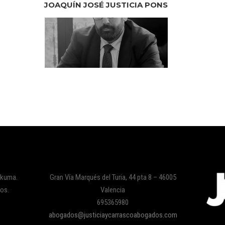
JOAQUÍN JOSÉ JUSTICIA PONS
rkuma.
Gran Vía Marqués del Turia, 44 pta 8 – 46005
dos.
Valencia
695365980
abogados@justiciaycarrascoabogados.com