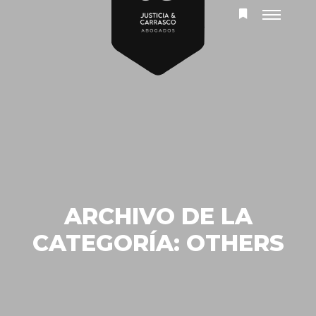
Menú
Más
principal
información
ARCHIVO DE LA
CATEGORÍA:
OTHERS