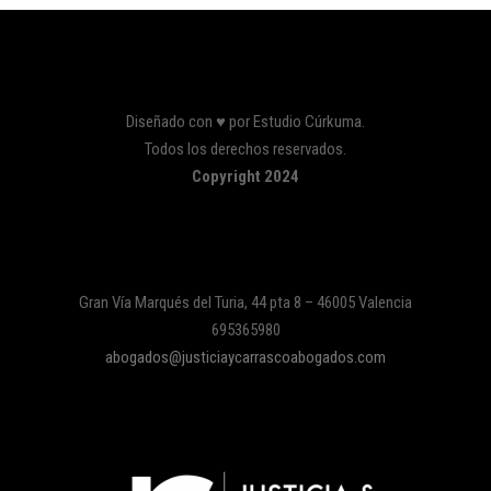
Diseñado con ♥ por Estudio Cúrkuma.
Todos los derechos reservados.
Copyright 2024
Gran Vía Marqués del Turia, 44 pta 8 – 46005 Valencia
695365980
abogados@justiciaycarrascoabogados.com