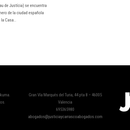
lau de Justícia) se encuentra
úmero de la ciudad española
n la Casa…
rkuma.
Gran Vía Marqués del Turia, 44 pta 8 – 46005
dos.
Valencia
695365980
abogados@justiciaycarrascoabogados.com