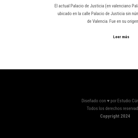
El actual Palacio de Justicia (en valenciano Pa
ubicado en la calle Palacio de Justicia sin n
de Valencia. Fue en su orige
Leer más
Diseñado con ♥ por Estudio Cú
Todos los derechos reserva
Copyright 2024